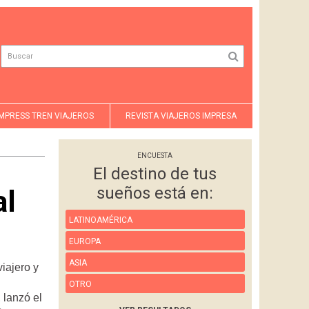
MPRESS TREN VIAJEROS
REVISTA VIAJEROS IMPRESA
ENCUESTA
El destino de tus
sueños está en:
al
LATINOAMÉRICA
EUROPA
ASIA
iajero y
OTRO
 lanzó el