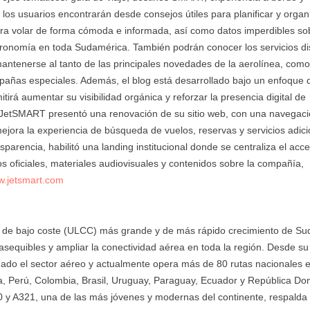
los usuarios encontrarán desde consejos útiles para planificar y organ
ra volar de forma cómoda e informada, así como datos imperdibles so
gastronomía en toda Sudamérica. También podrán conocer los servicios d
y mantenerse al tanto de las principales novedades de la aerolínea, com
mpañas especiales. Además, el blog está desarrollado bajo un enfoque 
irá aumentar su visibilidad orgánica y reforzar la presencia digital de
JetSMART presentó una renovación de su sitio web, con una navegac
ejora la experiencia de búsqueda de vuelos, reservas y servicios adici
arencia, habilitó una landing institucional donde se centraliza el acc
oficiales, materiales audiovisuales y contenidos sobre la compañía,
.jetsmart.com
a de bajo coste (ULCC) más grande y de más rápido crecimiento de Su
asequibles y ampliar la conectividad aérea en toda la región. Desde su
do el sector aéreo y actualmente opera más de 80 rutas nacionales 
na, Perú, Colombia, Brasil, Uruguay, Paraguay, Ecuador y República Do
0 y A321, una de las más jóvenes y modernas del continente, respalda