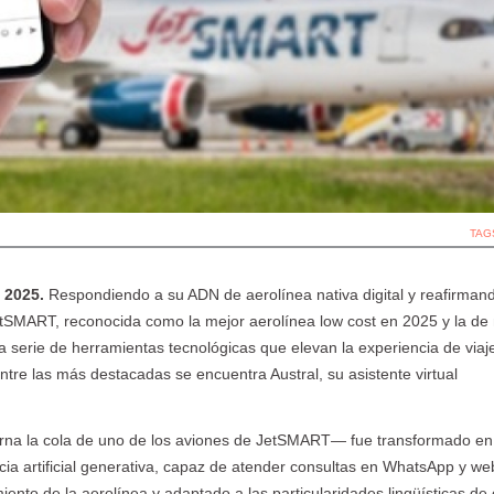
Paraguay, Viví lo
Congreso
Viajeros TV se
P
autentico
Binacional de
hospeda en el
e
Marketing
Loi Suite
Turístico
TAG
 2025.
Respondiendo a su ADN de aerolínea nativa digital y reafirman
tSMART, reconocida como la mejor aerolínea low cost en 2025 y la de
a serie de herramientas tecnológicas que elevan la experiencia de viaj
Entre las más destacadas se encuentra Austral, su asistente virtual
rna la cola de uno de los aviones de JetSMART— fue transformado en 
cia artificial generativa, capaz de atender consultas en WhatsApp y we
ento de la aerolínea y adaptado a las particularidades lingüísticas de