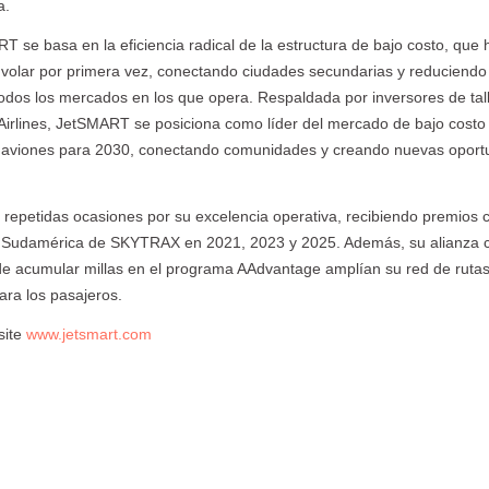
a.
se basa en la eficiencia radical de la estructura de bajo costo, que 
s volar por primera vez, conectando ciudades secundarias y reduciendo
 todos los mercados en los que opera. Respaldada por inversores de tal
irlines, JetSMART se posiciona como líder del mercado de bajo costo 
 aviones para 2030, conectando comunidades y creando nuevas oport
epetidas ocasiones por su excelencia operativa, recibiendo premios 
n Sudamérica de SKYTRAX en 2021, 2023 y 2025. Además, su alianza 
d de acumular millas en el programa AAdvantage amplían su red de rutas
ara los pasajeros.
site
www.jetsmart.com