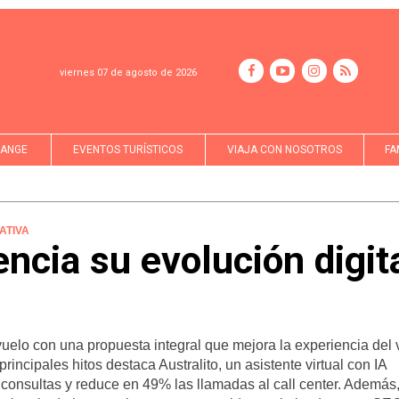
viernes 07 de agosto de 2026
LANGE
EVENTOS TURÍSTICOS
VIAJA CON NOSOTROS
FA
ATIVA
cia su evolución digit
elo con una propuesta integral que mejora la experiencia del v
principales hitos destaca Australito, un asistente virtual con IA
consultas y reduce en 49% las llamadas al call center. Además,