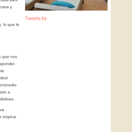
rcana y
Tweets by
 lo que le
s que nos
esponder
ste
tbot
 promedio
lsan a
irlines.
eva
 inspirar