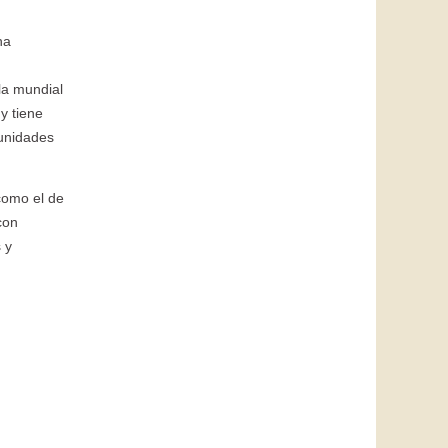
ha
la mundial
y tiene
unidades
como el de
con
 y