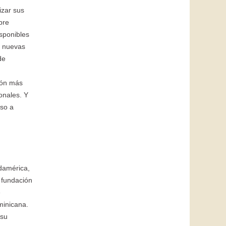
izar sus
bre
isponibles
o nuevas
de
ión más
onales. Y
eso a
damérica,
 fundación
e
minicana.
 su