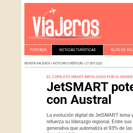
PORTADA
NOTICIAS TURÍSTICAS
BLOG DE SO
REVISTA VIAJEROS » NOTICIAS TURÍSTICAS » 27 SEP 2025
EL COPILOTO SMART IMPULSADO POR IA GENER
JetSMART poten
con Austral
La evolución digital de JetSMART toma vu
refuerza su liderazgo regional. Entre sus 
generativa que automatiza el 93% de las 