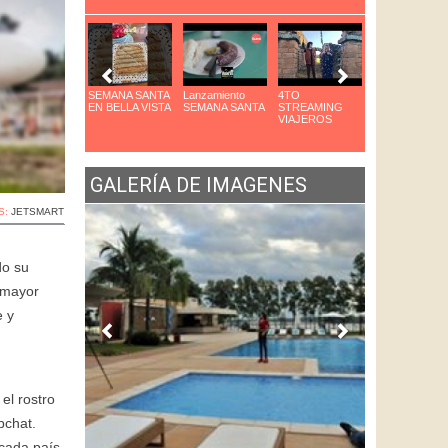
arque das Aves
SEMANA SANTA
Lanzamiento
4TO
8VO Congreso
n Foz
EN BELLA VISTA
SEMANA SANTA
STREAMING
de Cocteleria
VIAJEROS
GALERÍA DE IMAGENES
S:
JETSMART
do su
 mayor
e y
el rostro
bchat.
 cada país