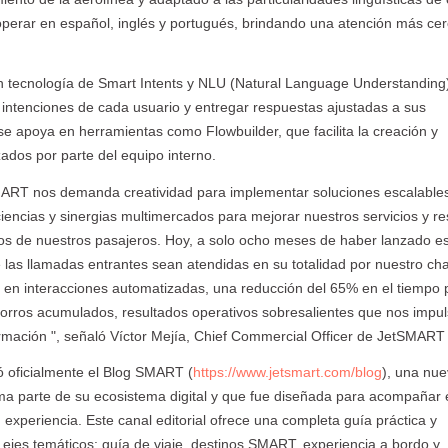
perar en español, inglés y portugués, brindando una atención más ce
n tecnología de Smart Intents y NLU (Natural Language Understanding),
s intenciones de cada usuario y entregar respuestas ajustadas a sus
 apoya en herramientas como Flowbuilder, que facilita la creación y
ados por parte del equipo interno.
MART nos demanda creatividad para implementar soluciones escalable
iencias y sinergias multimercados para mejorar nuestros servicios y r
tos de nuestros pasajeros. Hoy, a solo ocho meses de haber lanzado e
las llamadas entrantes sean atendidas en su totalidad por nuestro cha
n en interacciones automatizadas, una reducción del 65% en el tiempo
orros acumulados, resultados operativos sobresalientes que nos impu
mación ", señaló Víctor Mejía, Chief Commercial Officer de JetSMART A
 oficialmente el Blog SMART (
https://www.jetsmart.com/blog
), una nu
a parte de su ecosistema digital y que fue diseñada para acompañar e
 experiencia. Este canal editorial ofrece una completa guía práctica y
 ejes temáticos: guía de viaje, destinos SMART, experiencia a bordo y