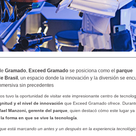
Paraguay, Viví lo
Congreso
Viajeros TV se
P
autentico
Binacional de
hospeda en el
e
Marketing
Loi Suite
Turístico
 de
Gramado
,
Exceed Gramado
se posiciona como el
parque
e Brasil
, un espacio donde la innovación y la diversión se enc
inmersiva sin precedentes
s tuvo la oportunidad de visitar este impresionante centro de tecnolog
nitud y el nivel de innovación
que Exceed Gramado ofrece. Durante
fael Manzoni, gerente del parque
, quien destacó cómo este lugar ya
la forma en que se vive la tecnología
.
 que está marcando un antes y un después en la experiencia tecnológi