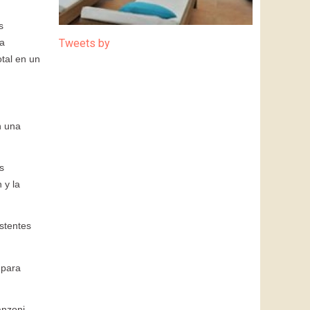
s
ma
Tweets by
otal en un
n una
s
 y la
stentes
 para
nzoni,