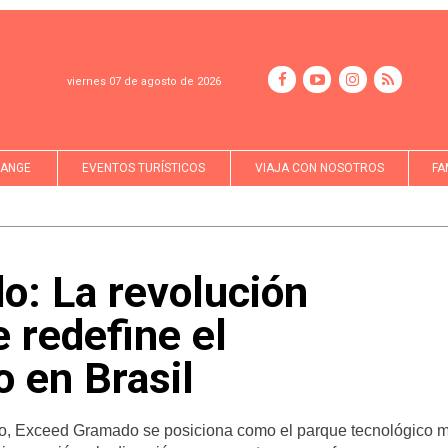
viernes 07 de agosto de 2026
LANGE
EVENTOS TURÍSTICOS
VIAJA CON NOSOTROS
FA
: La revolución
 redefine el
o en Brasil
do, Exceed Gramado se posiciona como el parque tecnológico 