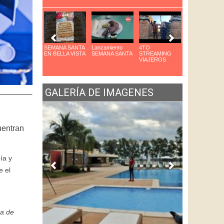
arque das Aves
SEMANA SANTA
Lanzamiento
4TO
8VO Congreso
n Foz
EN BELLA VISTA
SEMANA SANTA
STREAMING
de Cocteleria
VIAJEROS
GALERÍA DE IMAGENES
uentran
ía y
 el
ca de