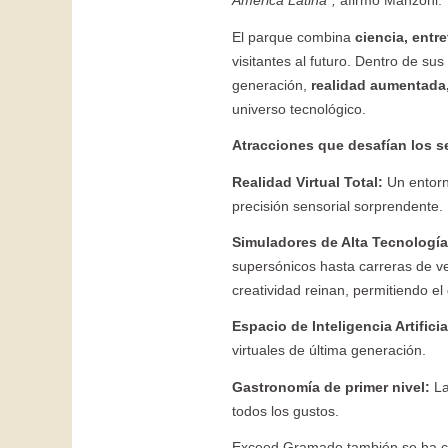
América Latina",
afirmó Manzoni.
El parque combina
ciencia, entr
visitantes al futuro. Dentro de su
generación,
realidad aumentada, 
universo tecnológico.
Atracciones que desafían los s
Realidad Virtual Total:
Un entorn
precisión sensorial sorprendente.
Simuladores de Alta Tecnología
supersónicos hasta carreras de vel
creatividad reinan, permitiendo el
Espacio de Inteligencia Artificia
virtuales de última generación.
Gastronomía de primer nivel:
La
todos los gustos.
Exceed Gramado también se ha c