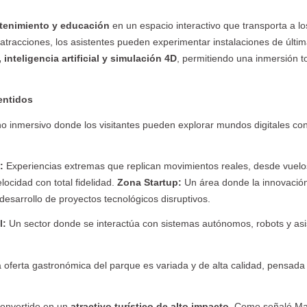
etenimiento y educación
en un espacio interactivo que transporta a lo
s atracciones, los asistentes pueden experimentar instalaciones de últi
inteligencia artificial y simulación 4D
, permitiendo una inmersión t
entidos
o inmersivo donde los visitantes pueden explorar mundos digitales co
:
Experiencias extremas que replican movimientos reales, desde vuelo
ocidad con total fidelidad.
Zona Startup:
Un área donde la innovación
 desarrollo de proyectos tecnológicos disruptivos.
l:
Un sector donde se interactúa con sistemas autónomos, robots y asi
 oferta gastronómica del parque es variada y de alta calidad, pensada
onvertido en un
atractivo turístico de alto impacto
. Como señaló Ma