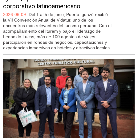
corporativo latinoamericano
2026-06-09
Del 1 al 5 de junio, Puerto Iguazú recibió
la VII Convención Anual de Vidatur, uno de los
encuentros más relevantes del turismo peruano. Con el
acompañamiento del Iturem y bajo el liderazgo de
Leopoldo Lucas, más de 100 agentes de viajes
participaron en rondas de negocios, capacitaciones y
experiencias inmersivas en hoteles y atractivos locales.