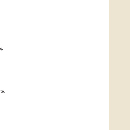
%
te.