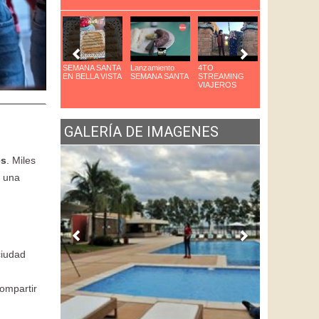
arque das Aves
SEMANA SANTA
Lanzamiento
4TO
8VO Congreso
n Foz
EN BELLA VISTA
SEMANA SANTA
STREAMING
de Cocteleria
VIAJEROS
GALERÍA DE IMAGENES
es
. Miles
n una
ciudad
compartir