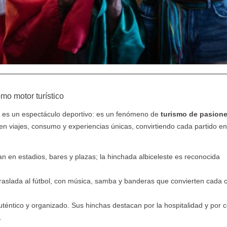
Paraguay, Viví lo
Congreso
Viajeros TV se
P
autentico
Binacional de
hospeda en el
e
Marketing
Loi Suite
Turístico
o motor turístico
o es un espectáculo deportivo: es un fenómeno de
turismo de pasion
en viajes, consumo y experiencias únicas, convirtiendo cada partido e
can en estadios, bares y plazas; la hinchada albiceleste es reconocida
e traslada al fútbol, con música, samba y banderas que convierten cada 
téntico y organizado. Sus hinchas destacan por la hospitalidad y por 
.