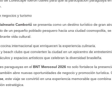
iso de Luxescape fueron claves para que la participación paraguaya en
.
 negocios y turismo
Balneario Camboriú
se presenta como un destino turístico de gran atr
nto de un pequeño poblado pesquero hacia una ciudad cosmopolita, se 
brante vida cultural.
 cocina internacional que enriquecen la experiencia culinaria.
s y beach clubs que convierten la ciudad en un epicentro de entretenimi
táculos y espacios artísticos que celebran la diversidad brasileña.
ones paraguayas en el
BNT Mercosul 2026
no solo fortalece la presenci
también abre nuevas oportunidades de negocio y promoción turística. 
pe
, este viaje se convirtió en una experiencia memorable que combina
ión estratégica.