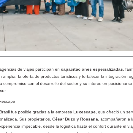
Paraguay, Viví lo
Congreso
Viajeros TV se
P
autentico
Binacional de
hospeda en el
e
Marketing
Loi Suite
Turístico
gencias de viajes participan en
capacitaciones especializadas
, fam
ampliar la oferta de productos turísticos y fortalecer la integración reg
 compromiso con el desarrollo del sector y su interés en posicionars
sur.
uxescape
Brasil fue posible gracias a la empresa
Luxescape
, que ofreció un ser
onalizada. Sus propietarios,
César Buzo y Rossana
, acompañaron a l
periencia impecable, desde la logística hasta el confort durante el via