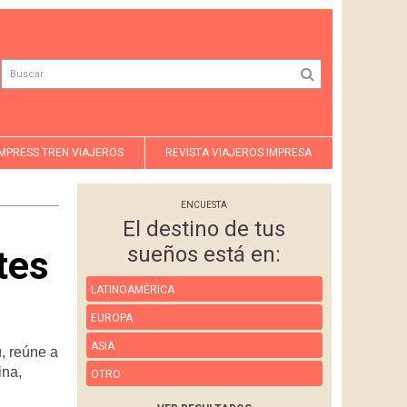
MPRESS TREN VIAJEROS
REVISTA VIAJEROS IMPRESA
ENCUESTA
El destino de tus
sueños está en:
tes
LATINOAMÉRICA
EUROPA
ASIA
, reúne a
ina,
OTRO