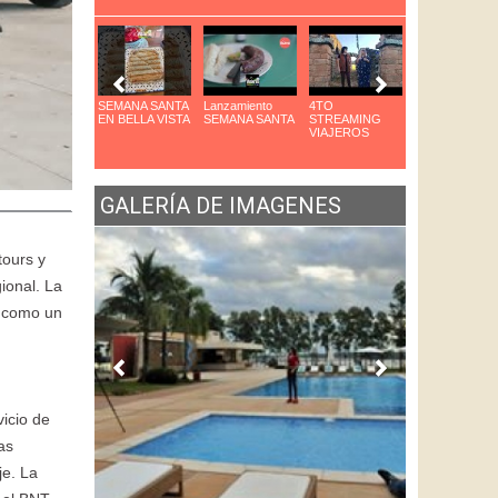
arque das Aves
SEMANA SANTA
Lanzamiento
4TO
8VO Congreso
n Foz
EN BELLA VISTA
SEMANA SANTA
STREAMING
de Cocteleria
VIAJEROS
GALERÍA DE IMAGENES
tours y
ional. La
e como un
vicio de
as
je. La