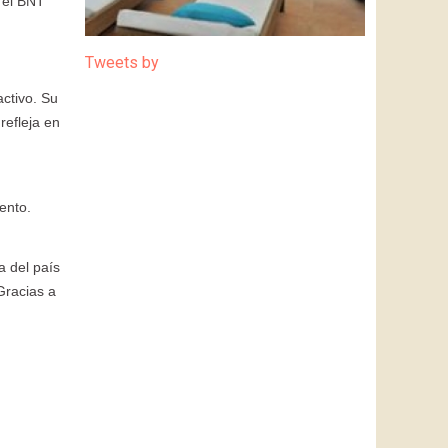
 el BNT
Tweets by
activo. Su
refleja en
ento.
a del país
Gracias a