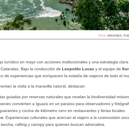
Paraguay, Viví lo
Congreso
Viajeros TV se
P
autentico
Binacional de
hospeda en el
e
Marketing
Loi Suite
TAGS:
MISIONES
,
PU
Turístico
o turístico en mayo con acciones institucionales y una estrategia clara
Cataratas. Bajo la conducción de
Leopoldo Lucas
y el equipo de
Itu
ico de experiencias que enriquecen la estadía de viajeros de todo el m
tan la visita a la maravilla natural, destacan:
as guiadas por reservas naturales que revelan la biodiversidad mision
ecies convierten a Iguazú en un paraíso para observadores y fotógraf
guaraníes y cocina de kilómetro cero en restaurantes y ferias locales.
es
: Experiencias culturales que acercan al viajero a la cosmovisión ance
 lancha, rafting y canopy para quienes buscan adrenalina.