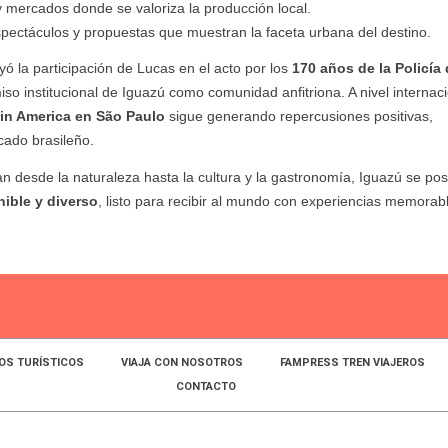
 y mercados donde se valoriza la producción local.
spectáculos y propuestas que muestran la faceta urbana del destino.
 la participación de Lucas en el acto por los
170 años de la Policía
so institucional de Iguazú como comunidad anfitriona. A nivel internaci
n America en São Paulo
sigue generando repercusiones positivas,
cado brasileño.
 desde la naturaleza hasta la cultura y la gastronomía, Iguazú se pos
nible y diverso
, listo para recibir al mundo con experiencias memorab
OS TURÍSTICOS
VIAJA CON NOSOTROS
FAMPRESS TREN VIAJEROS
CONTACTO