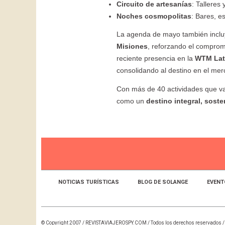
Circuito de artesanías
: Talleres
Noches cosmopolitas
: Bares, e
La agenda de mayo también incluyó
Misiones
, reforzando el compromi
reciente presencia en la
WTM Lati
consolidando al destino en el mer
Con más de 40 actividades que van
como un
destino integral, soste
NOTICIAS TURÍSTICAS
BLOG DE SOLANGE
EVENT
© Copyright 2007 /
REVISTAVIAJEROSPY.COM
/ Todos los derechos reservados /