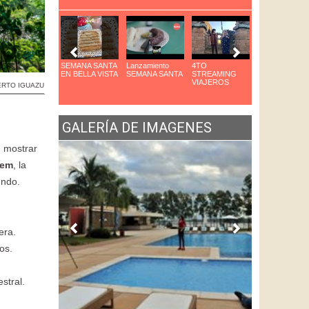
arque das Aves
SEMANA SANTA
Lanzamiento
4TO
8VO Congreso
n Foz
EN BELLA VISTA
SEMANA SANTA
STREAMING
de Cocteleria
VIAJEROS
ERTO IGUAZU
GALERÍA DE IMAGENES
: mostrar
rem
, la
undo.
era.
os.
stral.