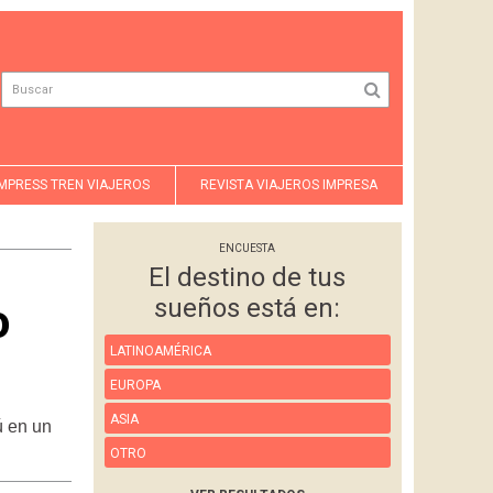
MPRESS TREN VIAJEROS
REVISTA VIAJEROS IMPRESA
ENCUESTA
El destino de tus
sueños está en:
o
LATINOAMÉRICA
EUROPA
ASIA
ú en un
OTRO