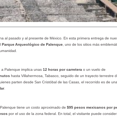
Paraguay, Viví lo
Congreso
Viajeros TV se
P
autentico
Binacional de
hospeda en el
e
Marketing
Loi Suite
Turístico
ana al pasado y al presente de México. En esta primera entrega de nue
el
Parque Arqueológico de Palenque
, uno de los sitios más emblemát
Humanidad.
r a Palenque implica unas
12 horas por carretera
o un vuelo de
inutos
hasta Villahermosa, Tabasco, seguido de un trayecto terrestre 
 quienes parten desde San Cristóbal de las Casas, el recorrido es de u
lar
.
 Palenque tiene un costo aproximado de
$95 pesos mexicanos por p
esos
por el uso de la zona federal. En total, el visitante puede consider