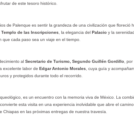
frutar de este tesoro histórico.
ios de Palenque es sentir la grandeza de una civilización que floreció
l
Templo de las Inscripciones
, la elegancia del
Palacio
y la serenidad
n que cada paso sea un viaje en el tiempo.
decimiento al
Secretario de Turismo, Segundo Guillén Gordillo
, por
la excelente labor de
Edgar Antonio Morales
, cuya guía y acompañam
guros y protegidos durante todo el recorrido.
rqueológico, es un encuentro con la memoria viva de México. La comb
d convierte esta visita en una experiencia inolvidable que abre el camin
e Chiapas en las próximas entregas de nuestra travesía.