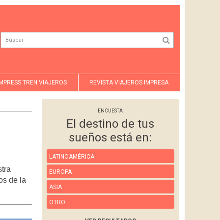
MPRESS TREN VIAJEROS
REVISTA VIAJEROS IMPRESA
ENCUESTA
El destino de tus
sueños está en:
LATINOAMÉRICA
stra
EUROPA
os de la
ASIA
OTRO