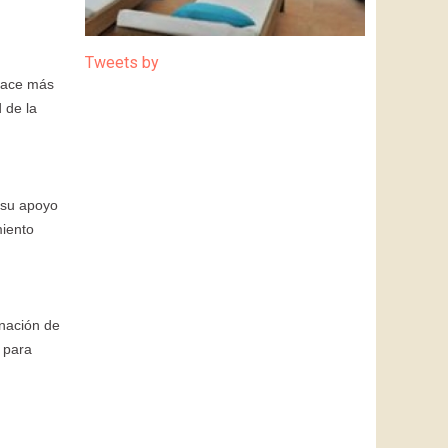
Tweets by
 hace más
 de la
 su apoyo
iento
inación de
o para