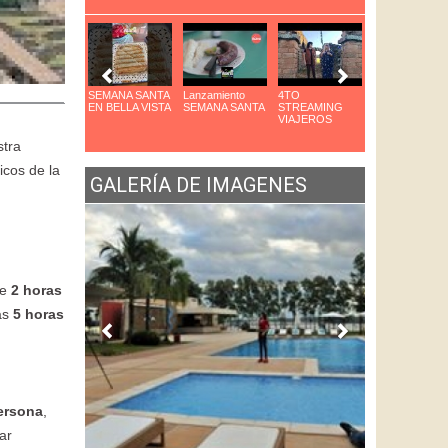
arque das Aves
SEMANA SANTA
Lanzamiento
4TO
8VO Congreso
n Foz
EN BELLA VISTA
SEMANA SANTA
STREAMING
de Cocteleria
VIAJEROS
stra
icos de la
GALERÍA DE IMAGENES
de
2 horas
nas
5 horas
ersona
,
ar