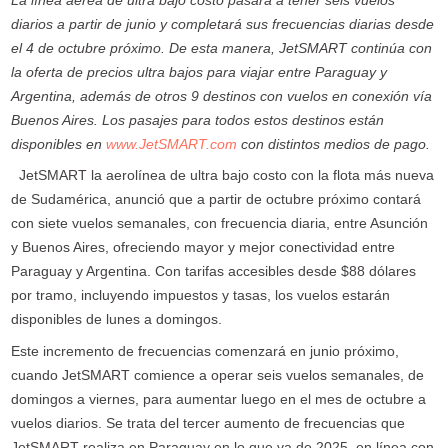
La línea aérea de ultra bajo costo pasará a tener seis vuelos
diarios a partir de junio y completará sus frecuencias diarias desde
el 4 de octubre próximo. De esta manera, JetSMART continúa con
la oferta de precios ultra bajos para viajar entre Paraguay y
Argentina, además de otros 9 destinos con vuelos en conexión vía
Buenos Aires. Los pasajes para todos estos destinos están
disponibles en
www.JetSMART.com
con distintos medios de pago.
JetSMART la aerolínea de ultra bajo costo con la flota más nueva
de Sudamérica, anunció que a partir de octubre próximo contará
con siete vuelos semanales, con frecuencia diaria, entre Asunción
y Buenos Aires, ofreciendo mayor y mejor conectividad entre
Paraguay y Argentina. Con tarifas accesibles desde $88 dólares
por tramo, incluyendo impuestos y tasas, los vuelos estarán
disponibles de lunes a domingos.
Este incremento de frecuencias comenzará en junio próximo,
cuando JetSMART comience a operar seis vuelos semanales, de
domingos a viernes, para aumentar luego en el mes de octubre a
vuelos diarios. Se trata del tercer aumento de frecuencias que
JetSMART realiza en Paraguay en lo que va de 2025, en línea con